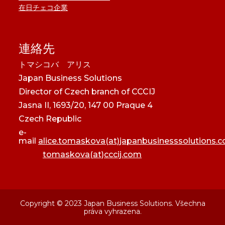
在日チェコ企業
連絡先
トマシコバ アリス
Japan Business Solutions
Director of Czech branch of CCCIJ
Jasna II, 1693/20, 147 00 Praque 4
Czech Republic
e-
mail
alice.tomaskova(at)japanbusinesssolutions.
tomaskova(at)cccij.com
Copyright © 2023 Japan Business Solutions. Všechna
práva vyhrazena.